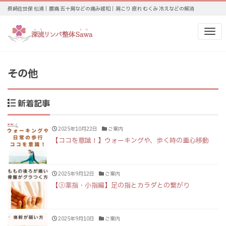
長崎佐世保 松浦｜腰痛 五十肩などの痛み緩和｜肩こり 疲れ むくみ 冷えなどの解消
Me
その他
新着記事
2025年10月22日
ご案内
【ココを意識！】ウォーキングや、歩く時の重心移動
2025年9月12日
ご案内
【③薬指・小指編】足の指とカラダとの繋がり
2025年9月10日
ご案内