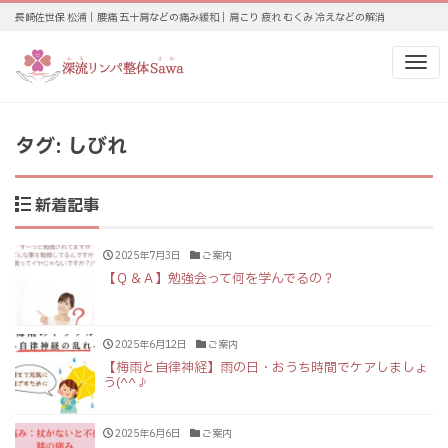
長崎佐世保 松浦｜腰痛 五十肩などの痛み緩和｜肩こり 疲れ むくみ 冷えなどの解消
Me
タグ:
しびれ
新着記事
2025年7月3日
ご案内
【Ｑ＆Ａ】勉強会って何を学んでるの？
2025年6月12日
ご案内
【梅雨と自律神経】雨の日・おうち時間でケアしましょ
う(^^♪
2025年6月6日
ご案内