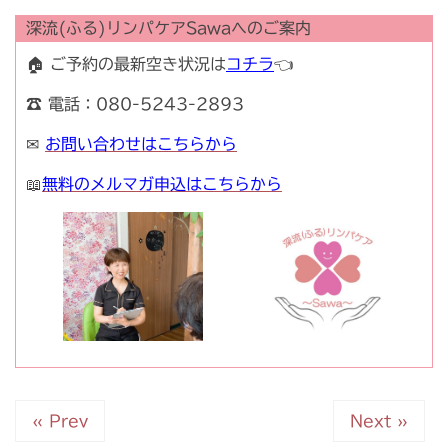
深流(ふる)リンパケアSawaへのご案内
🏠 ご予約の最新空き状況は
コチラ
👈
☎ 電話：080-5243-2893
✉
お問い合わせはこちらから
📖
無料のメルマガ申込はこちらから
« Prev
Next »