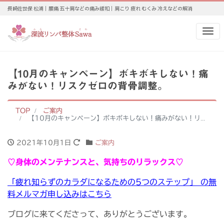
長崎佐世保 松浦｜腰痛 五十肩などの痛み緩和｜肩こり 疲れ むくみ 冷えなどの解消
Me
【10月のキャンペーン】ボキボキしない！痛
みがない！リスクゼロの背骨調整。
TOP
ご案内
【10月のキャンペーン】ボキボキしない！痛みがない！リスクゼロの背骨調整。
2021年10月1日
ご案内
♡身体のメンテナンスと、気持ちのリラックス♡
「疲れ知らずのカラダになるための5つのステップ」 の無
料メルマガ申し込みはこちら
ブログに来てくださって、ありがとうございます。