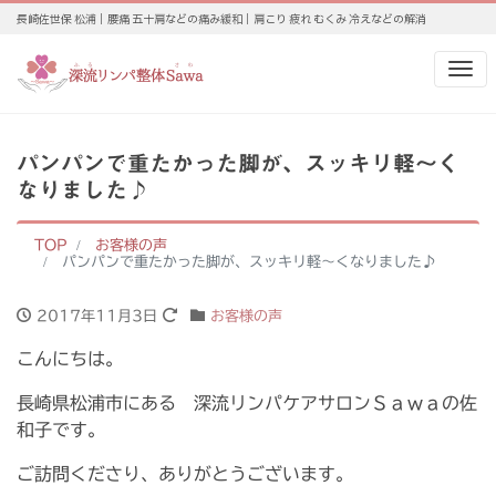
長崎佐世保 松浦｜腰痛 五十肩などの痛み緩和｜肩こり 疲れ むくみ 冷えなどの解消
Me
パンパンで重たかった脚が、スッキリ軽～く
なりました♪
TOP
お客様の声
パンパンで重たかった脚が、スッキリ軽～くなりました♪
2017年11月3日
お客様の声
こんにちは。
長崎県松浦市にある 深流リンパケアサロンＳａｗａの佐
和子です。
ご訪問くださり、ありがとうございます。