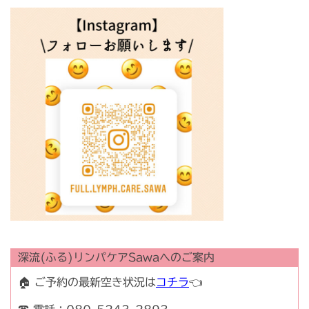
深流(ふる)リンパケアSawaへのご案内
🏠 ご予約の最新空き状況は
コチラ
👈