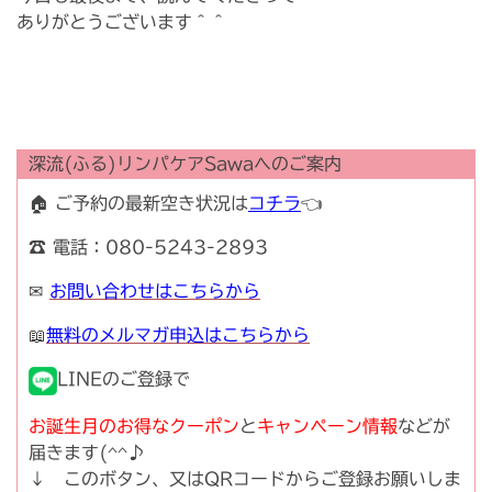
ありがとうございます＾＾
深流(ふる)リンパケアSawaへのご案内
🏠 ご予約の最新空き状況は
コチラ
👈
☎ 電話：080-5243-2893
✉
お問い合わせはこちらから
📖
無料のメルマガ申込はこちらから
LINEのご登録で
お誕生月のお得なクーポン
と
キャンペーン情報
などが
届きます(^^♪
↓ このボタン、又はQRコードからご登録お願いしま