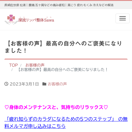
長崎佐世保 松浦｜腰痛 五十肩などの痛み緩和｜肩こり 疲れ むくみ 冷えなどの解消
Me
【お客様の声】最高の自分へのご褒美になり
ました！
TOP
お客様の声
【お客様の声】最高の自分へのご褒美になりました！
2023年3月1日
お客様の声
♡身体のメンテナンスと、気持ちのリラックス♡
「疲れ知らずのカラダになるための5つのステップ」 の無
料メルマガ申し込みはこちら