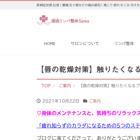
長崎佐世保 松浦｜腰痛 五十肩などの痛み緩和｜肩こり 疲れ むくみ 冷え
HOME
サロンについて
リンパ整体
【唇の乾燥対策】触りたくな
TOP
ご案内
【唇の乾燥対策】触りたくなるプ
2021年10月22日
ご案内
♡身体のメンテナンスと、気持ちのリラック
「疲れ知らずのカラダになるための5つのステ
ブログに来てくださって、ありがとうござい