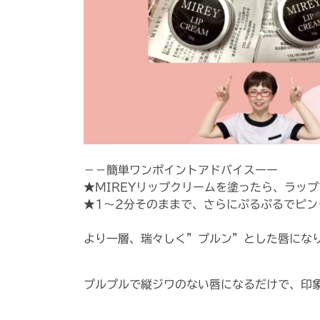
－－簡単ワンポイントアドバイスーー
⁡★MIREYリップクリームを塗ったら、ラッ
⁡★1～2分そのままで、さらにぷるぷるでピ
より一層、瑞々しく”プルン”とした唇にな
プルプルで縦ジワのない唇になるだけで、印