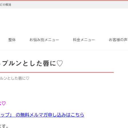
などの解消
整体
お悩み別メニュー
料金メニュー
お客様の声
るプルンとした唇に♡
ルンとした唇に♡
ス♡
ップ」 の無料メルマガ申し込みはこちら
ます。