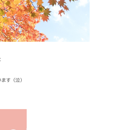
と
います（泣）