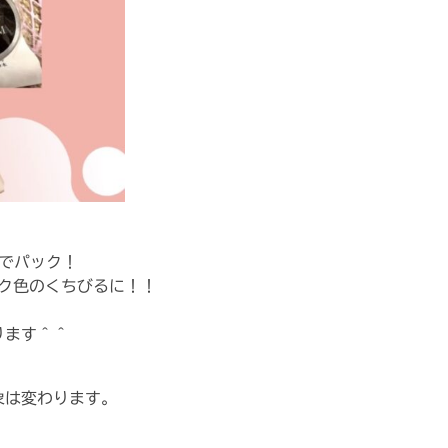
プでパック！
ンク色のくちびるに！！
ります＾＾
象は変わります。